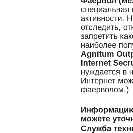
Фаервол (меж
специальная 
активности. 
отследить, о
запретить ка
наиболее поп
Agnitum Outp
Internet Secr
нуждается в н
Интернет мож
фаерволом.)
Информацию
можете уточ
Служба техн