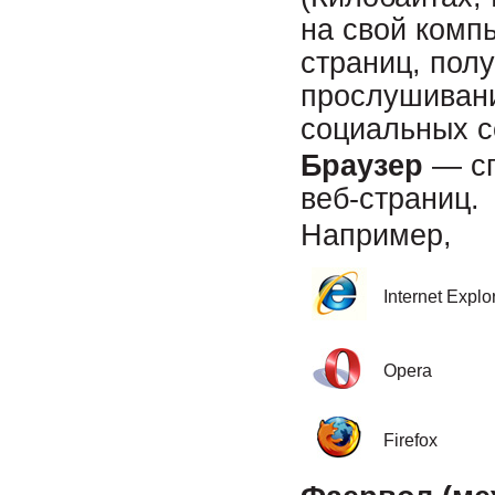
на свой комп
страниц, пол
прослушивани
социальных с
Браузер
— сп
веб-страниц.
Например,
Internet Explo
Opera
Firefox