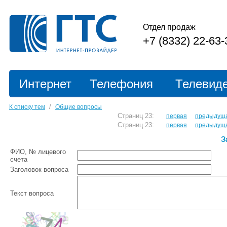
Отдел продаж
+7 (8332) 22-63-
Интернет
Телефония
Телевид
/
К списку тем
Общие вопросы
Страниц 23:
первая
предыдущ
Страниц 23:
первая
предыдущ
З
ФИО, № лицевого
счета
Заголовок вопроса
Текст вопроса