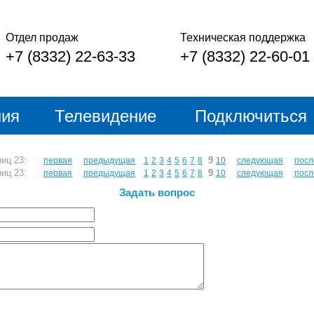
Отдел продаж
Техническая поддержка
+7 (8332) 22-63-33
+7 (8332) 22-60-01
ния
Телевидение
Подключиться
аниц 23:
9
первая
предыдущая
1
2
3
4
5
6
7
8
10
следующая
посл
аниц 23:
9
первая
предыдущая
1
2
3
4
5
6
7
8
10
следующая
посл
Задать вопрос