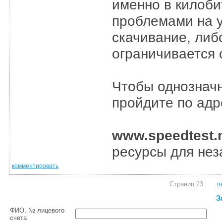
именно в килоби
проблемами на у
скачивание, либ
ограничивается 
Чтобы однозначн
пройдите по адр
www.speedtest.
ресурсы для нез
комментировать
Страниц 23:
п
З
ФИО, № лицевого
счета