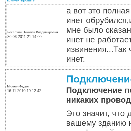
комментировать
а вот это полная
инет обрубился,
мне было сказано
Россохин Николай Владимирович
30.06.2011 21:14:00
инет не работае
извинения...Так
инет.
Подключени
Михаил Федин
Подключение по
16.11.2010 19:12:42
никаких прово
Это значит, что 
вашему зданию н